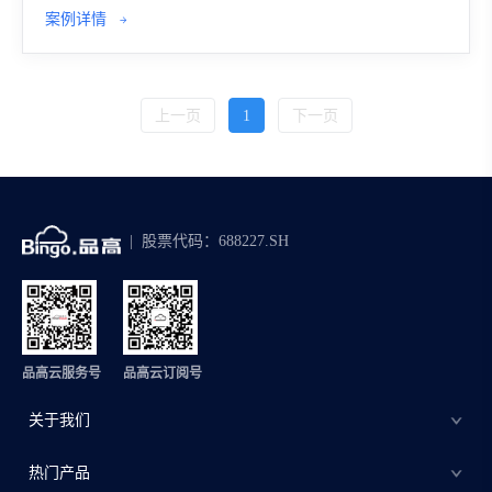
案例详情
上一页
1
下一页
股票代码：688227.SH
品高云服务号
品高云订阅号
关于我们
热门产品