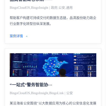
BingoCloudOS,BingoInsight | 政府,公安,通用
帮助客户构建可持续交付的数据生态链，品高股份助力政企
行业数字化转型往纵深发展。
案例详情
“一站式”警务智能协···
BingoCloudOS,BingoInsight,BingoLink | 公安
某沿海省公安围绕“以大数据应用为核心的公安信息化发展