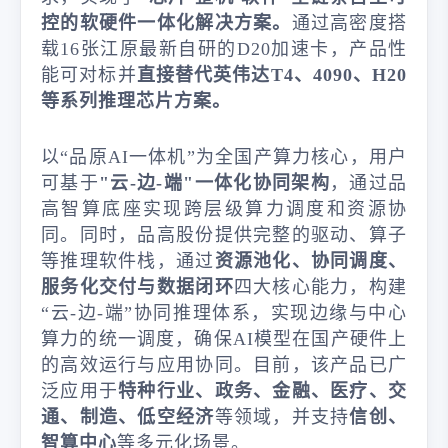
控的软硬件一体化解决方案。
通过高密度搭
载16张江原最新自研的D20加速卡，产品性
能可对标并
直接替代英伟达T4、4090、H20
等系列推理芯片方案。
以“品原AI一体机”为全国产算力核心，用户
可基于
"云-边-端"一体化协同架构
，通过品
高智算底座实现跨层级算力调度和资源协
同。同时，品高股份提供完整的驱动、算子
等推理软件栈，通过
资源池化、协同调度、
服务化交付与数据闭环
四大核心能力，构建
“云-边-端”协同推理体系，实现边缘与中心
算力的统一调度，确保AI模型在国产硬件上
的高效运行与应用协同。目前，该产品已广
泛应用于
特种行业、政务、金融、医疗、交
通、制造、低空经济
等领域，并支持
信创、
智算中心
等多元化场景。