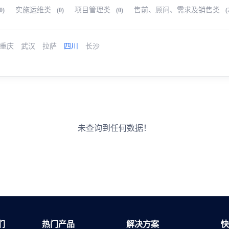
实施运维类
项目管理类
售前、顾问、需求及销售类
0)
(0)
(0)
(
重庆
武汉
拉萨
四川
长沙
未查询到任何数据！
们
热门产品
解决方案
快