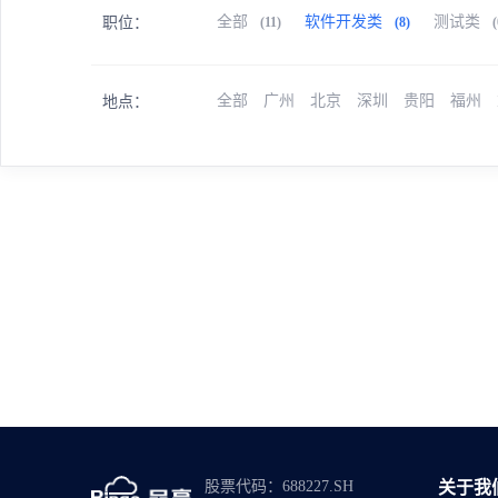
全部
软件开发类
测试类
(11)
(8)
(
职位
全部
广州
北京
深圳
贵阳
福州
地点
股票代码：688227.SH
关于我